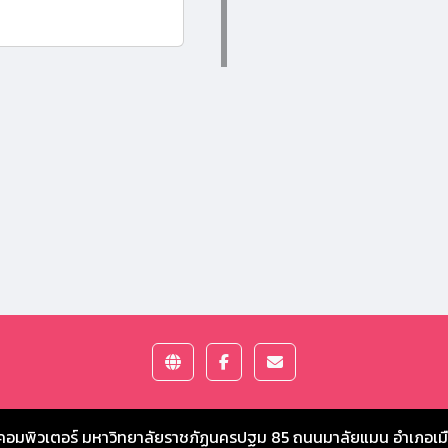
คอมพิวเตอร์ มหาวิทยาลัยราชภัฏนครปฐม
85 ถนนมาลัยแมน อำเภอเม