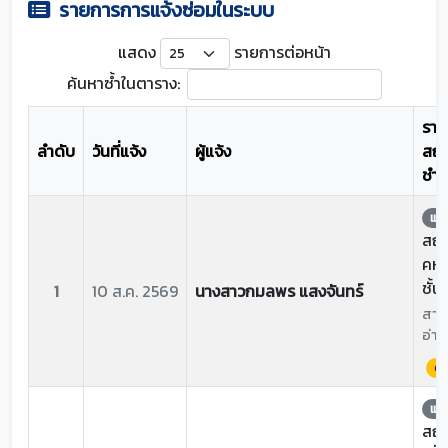
รายการการแจ้งซ่อมในระบบ
แสดง
รายการต่อหน้า
ค้นหาซ้ำในตาราง:
ราย
ลำดับ
วันที่แจ้ง
ผู้แจ้ง
สถา
ชำร
แจ้
สถาน
คหก
ชั้น
1
10 ส.ค. 2569
นางสาวกมลพร แสงจันทร์
สาเห
อ่าง
ด่
แจ้
สถาน