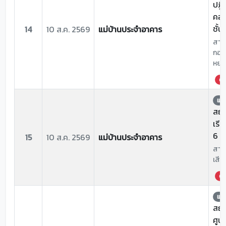
ปฏิ
คอม
ชั้น
14
10 ส.ค. 2569
แม่บ้านประจำอาคาร
สาเห
กอ่า
หยด
ด่ว
แจ้
สถาน
เรีย
6 7
15
10 ส.ค. 2569
แม่บ้านประจำอาคาร
สาเห
เสีย
ด่ว
แจ้
สถาน
ศูน