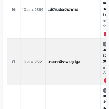
คอม
หอปร
16
10 ส.ค. 2569
แม่บ้านประจำอาคาร
1 ห
สาเห
ฉีดช
ด่ว
แจ้
สถาน
ริว
ชั้น
17
10 ส.ค. 2569
นางสาวจิราพร รูปสูง
สาเห
จับป
ด่ว
แจ้
สถาน
ปฏิ
คอม