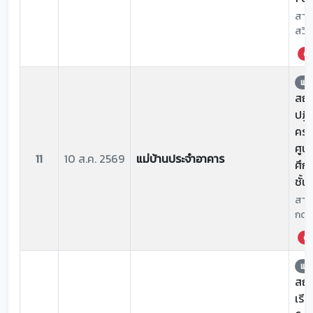
สาเห
สวิต
ด่ว
แจ้
สถาน
ปฏิ
ครุ
ศูน
11
10 ส.ค. 2569
แม่บ้านประจำอาคาร
ศึก
ชั้น
สาเห
กดช
ด่ว
แจ้
สถาน
เรีย