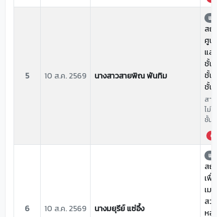
แจ้
สถาน
ศูน
และ
ชั้น 
ชั้น
5
10 ส.ค. 2569
นางสาวสายพิณ พันทิม
ชั้น
สาเห
ไม่ไห
ชั้น4 
ด่ว
แจ้
สถาน
เฟื
เมนท
สวน
6
10 ส.ค. 2569
นางมยุรีย์ แซ่อึ้ง
หอเฟ