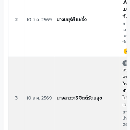
เฟื
เมนท
กัน
2
10 ส.ค. 2569
นางมยุรีย์ แซ่อึ้ง
สาเห
ระบา
หญ้าข
กัน
ด่
แจ้
สถาน
พยา
ใหม่
418
ได้
3
10 ส.ค. 2569
นางสาววารี จิตต์รัตนสุข
เวล
สาเห
น้ำปิ
ตลอ