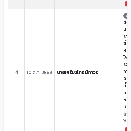
ด่ว
แจ้
สถาน
มหา
ราช
ชั้น
หน้
ไฟฟ
รอบ
อาค
4
10 ส.ค. 2569
นายเกรียงไกร มีถาวร
คอม
น้ำห
อาห
หอพ
บ้า
สาเห
พ่นส
ด่ว