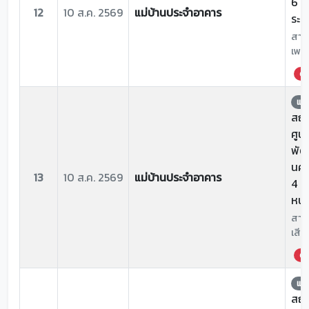
6 7
12
10 ส.ค. 2569
แม่บ้านประจำอาคาร
ระเ
สาเห
เพดา
ด่ว
แจ้
สถาน
ศูน
พัฒ
นคร
13
10 ส.ค. 2569
แม่บ้านประจำอาคาร
4 ห้
หน้า
สาเห
เสีย
ด่ว
แจ้
สถาน