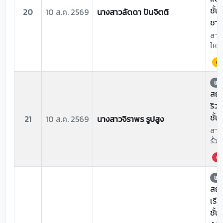
ชั้น
20
10 ส.ค. 2569
นางสาวลัดดา ปันจิตติ
ชา
สาเห
ไหล
ด่
แจ้
สถาน
ริว
ชั้น
21
10 ส.ค. 2569
นางสาวจิราพร รูปสูง
สาเห
รั้ว
ด่ว
แจ้
สถาน
เรีย
ชั้น