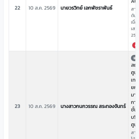
A6 
22
10 ส.ค. 2569
นายวรวิทย์ เอกพัชราพันธ์
สาเห
ต้นไ
เนื่
เสาร
256
ด่ว
แจ้
สถาน
ศูน
เทค
ยกร
มา
การ
23
10 ส.ค. 2569
นางสาวกนกวรรณ สระทองจันทร์
ชั้น)
บริ
ศูนย
สาเห