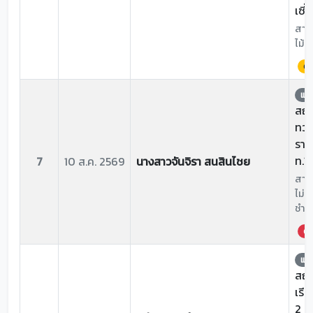
เซี่
สาเห
ไม้หั
ด่
แจ้
สถาน
ทวา
ราชภ
ท.11
7
10 ส.ค. 2569
นางสาวจันจิรา สนสินไชย
สาเห
ไม่เย
ชำรุ
ด่ว
แจ้
สถาน
เรีย
2 ห