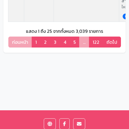
สาเห
ไหล
ปก
แสดง 1 ถึง 25 จากทั้งหมด 3,039 รายการ
ก่อนหน้า
1
2
3
4
5
…
122
ถัดไป