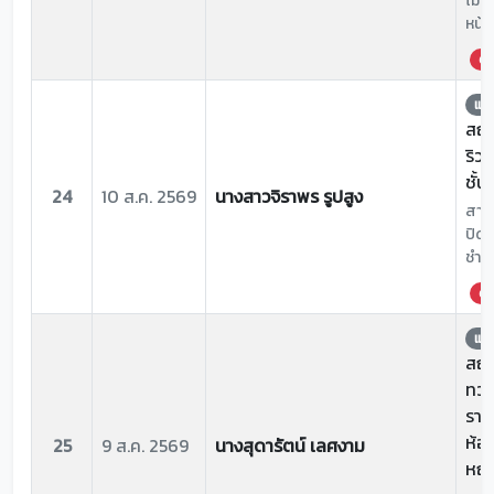
ไม้ห
หน้า
ด่ว
แจ้
สถาน
ริว
ชั้น
24
10 ส.ค. 2569
นางสาวจิราพร รูปสูง
สาเห
ปิดเ
ชำรุ
ด่ว
แจ้
สถาน
ทวา
ราชภ
ห้อ
25
9 ส.ค. 2569
นางสุดารัตน์ เลศงาม
หญิ