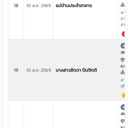
ชั้น
18
10 ส.ค. 2569
แม่บ้านประจำอาคาร
สาเห
อ่าง
อ่าง
ด่ว
แจ้
สถาน
ศูน
และ
19
10 ส.ค. 2569
นางสาวลัดดา ปันจิตติ
ชั้น
สาเห
เสีย
ด่
แจ้
สถาน
ศูน
และ