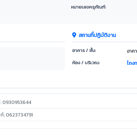
หมายเลขครุภัณฑ์:
สถานที่ปฏิบัติงาน
อาคาร / ชั้น:
อาคาร
ห้อง / บริเวณ:
โถงท
ท์: 0930953644
พท์: 0623734791