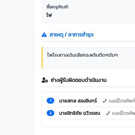
ชื่อครุภัณฑ์:
ไฟ
สาเหตุ / อาการชำรุด
ไฟโถงทางเดินเสียกระพริบติดๆดับๆ
ช่างผู้รับผิดชอบดำเนินงาน
นายสกล สองอินทร์
เบอร์โทรศัพ
1
นายอิทธิชัย ฉวีวรรณ
เบอร์โทรศั
2