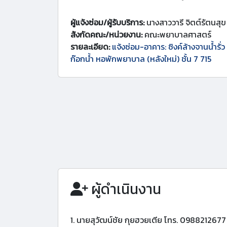
ผู้แจ้งซ่อม/ผู้รับบริการ:
นางสาววารี จิตต์รัตนสุข
สังกัดคณะ/หน่วยงาน:
คณะพยาบาลศาสตร์
รายละเอียด:
แจ้งซ่อม-อาคาร: ซิงค์ล้างจานน้ำรั่
ก๊อกน้ำ หอพักพยาบาล (หลังใหม่) ชั้น 7 715
ผู้ดำเนินงาน
1. นายสุวัฒน์ชัย กุยฮวยเตีย โทร. 0988212677