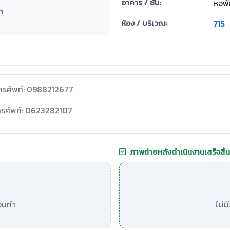
อาคาร / ชั้น:
หอพั
ำ
ห้อง / บริเวณ:
715
ทรศัพท์: 0988212677
ทรศัพท์: 0623282107
ภาพถ่ายหลังดำเนินงานเสร็จสิ้น
อนทำ
ไม่