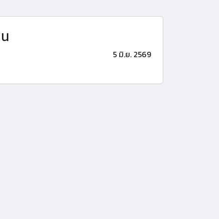
าน
5 มิ.ย. 2569