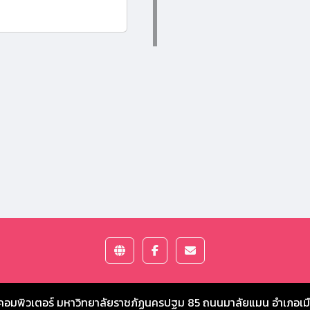
คอมพิวเตอร์ มหาวิทยาลัยราชภัฏนครปฐม
85 ถนนมาลัยแมน อำเภอเม