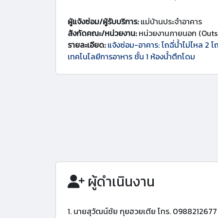
ผู้แจ้งซ่อม/ผู้รับบริการ:
แม่บ้านประจำอาคาร
สังกัดคณะ/หน่วยงาน:
หน่วยงานภายนอก (Outs
รายละเอียด:
แจ้งซ่อม-อาคาร: โถฉี่น้ำไม่ไหล 2 โ
เทคโนโลยีการอาหาร ชั้น 1 ห้องน้ำตึกโดม
ผู้ดำเนินงาน
1. นายสุวัฒน์ชัย กุยฮวยเตีย โทร. 0988212677