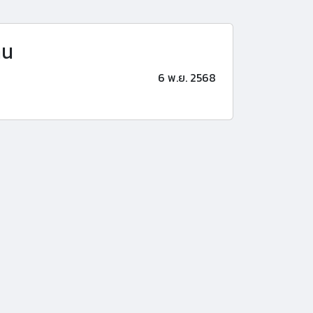
าน
6 พ.ย. 2568