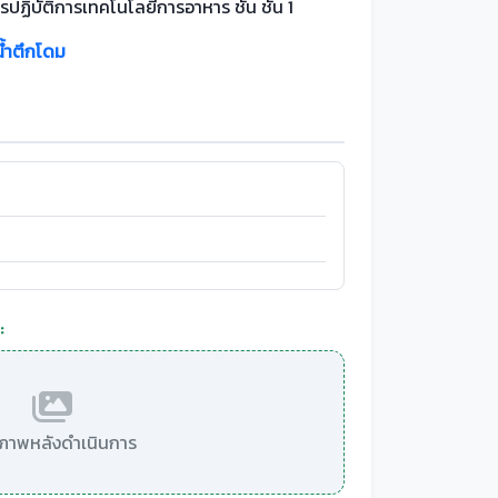
รปฏิบัติการเทคโนโลยีการอาหาร ชั้น ชั้น 1
น้ำตึกโดม
:
มีภาพหลังดำเนินการ