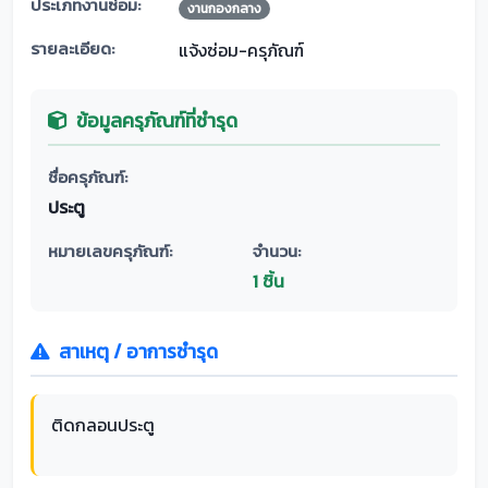
ประเภทงานซ่อม:
งานกองกลาง
รายละเอียด:
แจ้งซ่อม-ครุภัณฑ์
ข้อมูลครุภัณฑ์ที่ชำรุด
ชื่อครุภัณฑ์:
ประตู
หมายเลขครุภัณฑ์:
จำนวน:
1 ชิ้น
สาเหตุ / อาการชำรุด
ติดกลอนประตู