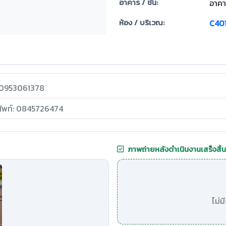
อาคาร / ชั้น:
อาคา
ห้อง / บริเวณ:
C40
: 0953061378
ศัพท์: 0845726474
ภาพถ่ายหลังดำเนินงานเสร็จสิ้น
ไม่