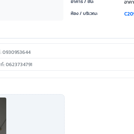
อาคาร / ชั้น:
อาคา
ห้อง / บริเวณ:
C20
ท์: 0930953644
พท์: 0623734791