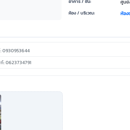
อาคาร / ชั้น:
ศูนย
ห้อง / บริเวณ:
ห้อ
ท์: 0930953644
พท์: 0623734791