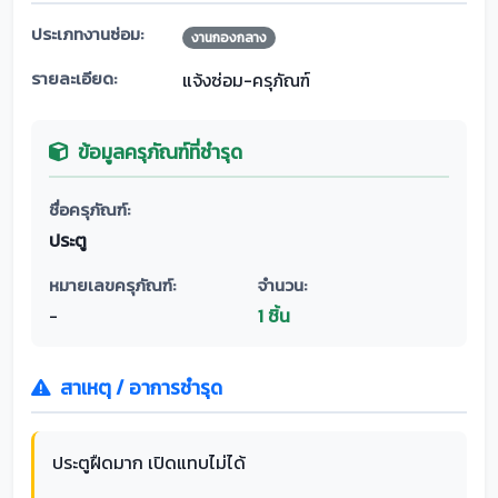
ประเภทงานซ่อม:
งานกองกลาง
รายละเอียด:
แจ้งซ่อม-ครุภัณฑ์
ข้อมูลครุภัณฑ์ที่ชำรุด
ชื่อครุภัณฑ์:
ประตู
หมายเลขครุภัณฑ์:
จำนวน:
-
1 ชิ้น
สาเหตุ / อาการชำรุด
ประตูฝืดมาก เปิดแทบไม่ได้