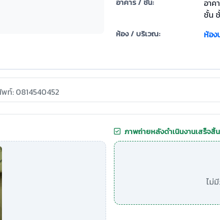
อาคาร / ชั้น:
อาคา
ชั้น ช
ห้อง / บริเวณ:
ห้องน
ศัพท์: 0814540452
ภาพถ่ายหลังดำเนินงานเสร็จสิ้น
ไม่