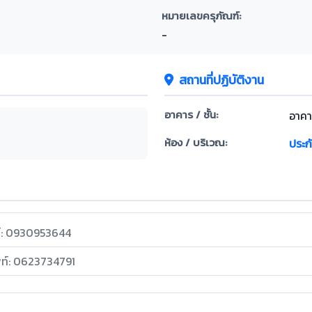
หมายเลขครุภัณฑ์:
-
สถานที่ปฏิบัติงาน
อาคาร / ชั้น:
อาคา
ห้อง / บริเวณ:
ประก
ท์: 0930953644
พท์: 0623734791