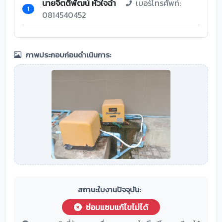
นายจิตติพัฒน์ หัวใจฉ่ำ
เบอร์โทรศัพท์:
1
0814540452
ภาพประกอบก่อนดำเนินการ:
สถานะใบงานปัจจุบัน:
ซ่อมแซมแก้ไขไม่ได้