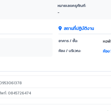
หมายเลขครุภัณฑ์:
-
สถานที่ปฏิบัติงาน
อาคาร / ชั้น:
หอพั
ห้อง / บริเวณ:
ห้อง 
: 0953061378
ศัพท์: 0845726474