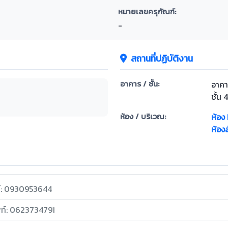
หมายเลขครุภัณฑ์:
-
สถานที่ปฏิบัติงาน
อาคาร / ชั้น:
อาคา
ชั้น 
ห้อง / บริเวณ:
ห้อง
ห้อง
ท์: 0930953644
พท์: 0623734791