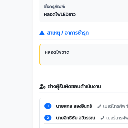
ชื่อครุภัณฑ์:
หลอดไฟLEDยาว
สาเหตุ / อาการชำรุด
หลอดไฟขาด
ช่างผู้รับผิดชอบดำเนินงาน
นายสกล สองอินทร์
เบอร์โทรศัพ
1
นายอิทธิชัย ฉวีวรรณ
เบอร์โทรศั
2