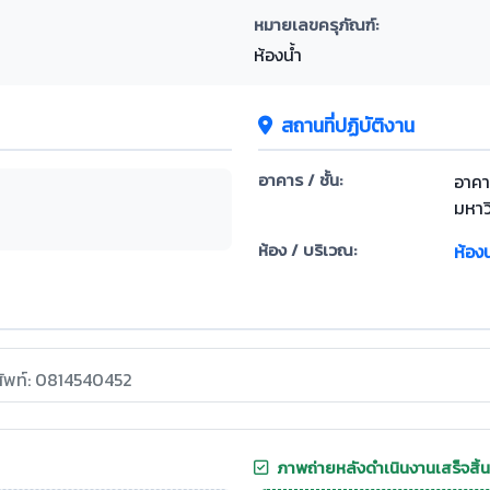
หมายเลขครุภัณฑ์:
ห้องน้ำ
สถานที่ปฏิบัติงาน
อาคาร / ชั้น:
อาคา
มหาว
ห้อง / บริเวณ:
ห้อง
ศัพท์: 0814540452
ภาพถ่ายหลังดำเนินงานเสร็จสิ้น