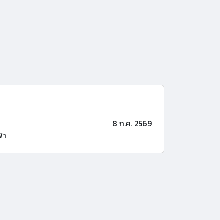
8 ก.ค. 2569
้า