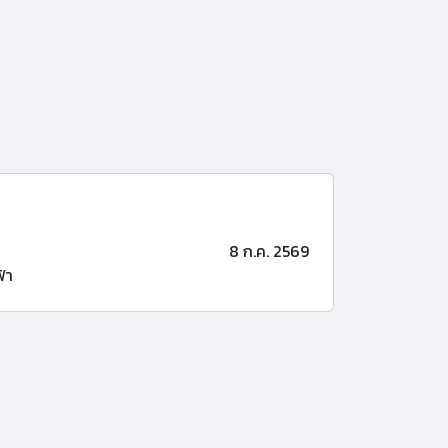
8 ก.ค. 2569
้า