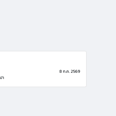
8 ก.ค. 2569
ปา