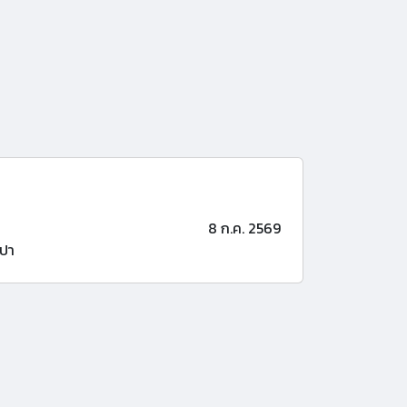
8 ก.ค. 2569
ปา