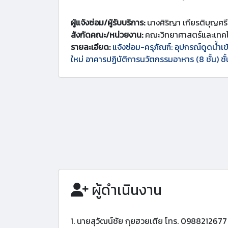
ผู้แจ้งซ่อม/ผู้รับบริการ:
นางศิริญา เกียรติบุญศรี
สังกัดคณะ/หน่วยงาน:
คณะวิทยาศาสตร์และเทคโ
รายละเอียด:
แจ้งซ่อม-ครุภัณฑ์: อุปกรณ์ดูดน้ำเ
ใหม่ อาคารปฏิบัติการนวัตกรรมอาหาร (8 ชั้น) ชั
ผู้ดำเนินงาน
1. นายสุวัฒน์ชัย กุยฮวยเตีย โทร. 0988212677