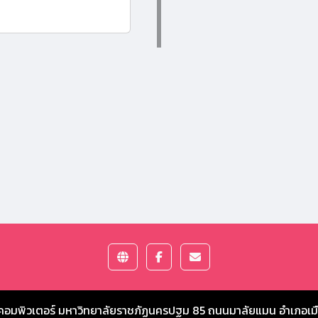
คอมพิวเตอร์ มหาวิทยาลัยราชภัฏนครปฐม
85 ถนนมาลัยแมน อำเภอเม