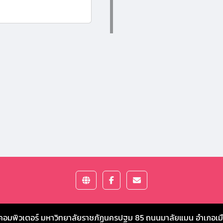
คอมพิวเตอร์ มหาวิทยาลัยราชภัฏนครปฐม
85 ถนนมาลัยแมน อำเภอเม