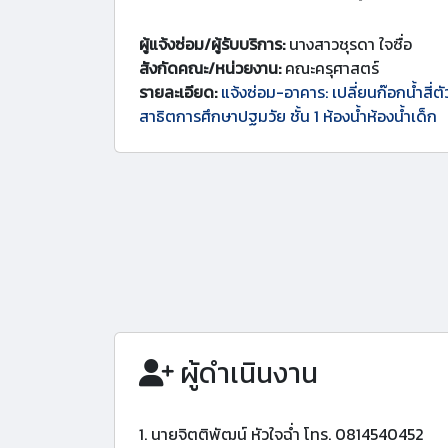
ผู้แจ้งซ่อม/ผู้รับบริการ:
นางสาวชุรดา ใจซื่อ
สังกัดคณะ/หน่วยงาน:
คณะครุศาสตร์
รายละเอียด:
แจ้งซ่อม-อาคาร: เปลี่ยนก๊อกน้ำสี่ตัว
สาธิตการศึกษาปฐมวัย ชั้น 1 ห้องน้ำห้องน้ำเด็ก
ผู้ดำเนินงาน
1. นายจิตติพัฒน์ หัวใจฉ่ำ โทร. 0814540452