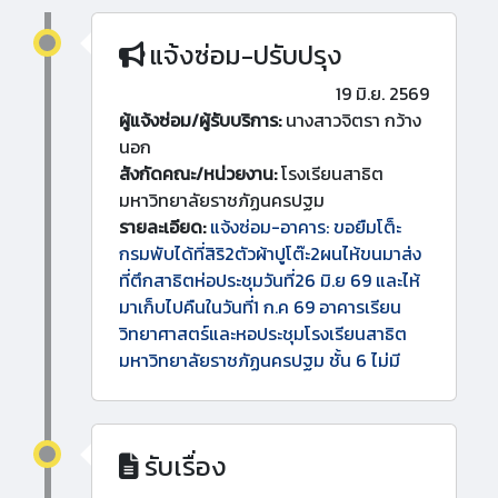
แจ้งซ่อม-ปรับปรุง
19 มิ.ย. 2569
ผู้แจ้งซ่อม/ผู้รับบริการ:
นางสาวจิตรา กว้าง
นอก
สังกัดคณะ/หน่วยงาน:
โรงเรียนสาธิต
มหาวิทยาลัยราชภัฏนครปฐม
รายละเอียด:
แจ้งซ่อม-อาคาร: ขอยืมโต็ะ
กรมพับได้ที่สิริ2ตัวผ้าปูโต๊ะ2ผนไห้ขนมาส่ง
ที่ตึกสาธิตห่อประชุมวันที่26 มิ.ย 69 และไห้
มาเก็บไปคืนในวันที่1 ก.ค 69 อาคารเรียน
วิทยาศาสตร์และหอประชุมโรงเรียนสาธิต
มหาวิทยาลัยราชภัฏนครปฐม ชั้น 6 ไม่มี
รับเรื่อง