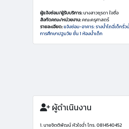
ผู้แจ้งซ่อม/ผู้รับบริการ:
นางสาวชุรดา ใจซื่อ
สังกัดคณะ/หน่วยงาน:
คณะครุศาสตร์
รายละเอียด:
แจ้งซ่อม-อาคาร: รางน้ำโถฉี่เด็กรั่
การศึกษาปฐมวัย ชั้น 1 ห้องน้ำเด็ก
ผู้ดำเนินงาน
1. นายจิตติพัฒน์ หัวใจฉ่ำ โทร. 0814540452