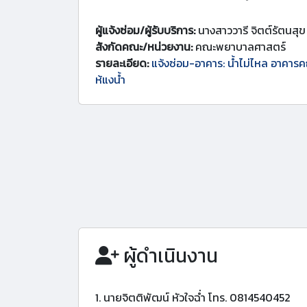
ผู้แจ้งซ่อม/ผู้รับบริการ:
นางสาววารี จิตต์รัตนสุข
สังกัดคณะ/หน่วยงาน:
คณะพยาบาลศาสตร์
รายละเอียด:
แจ้งซ่อม-อาคาร: น้ำไม่ไหล อาคาร
ห้แงน้ำ
ผู้ดำเนินงาน
1. นายจิตติพัฒน์ หัวใจฉ่ำ โทร. 0814540452