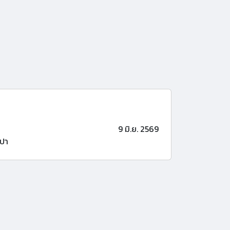
9 มิ.ย. 2569
ปา