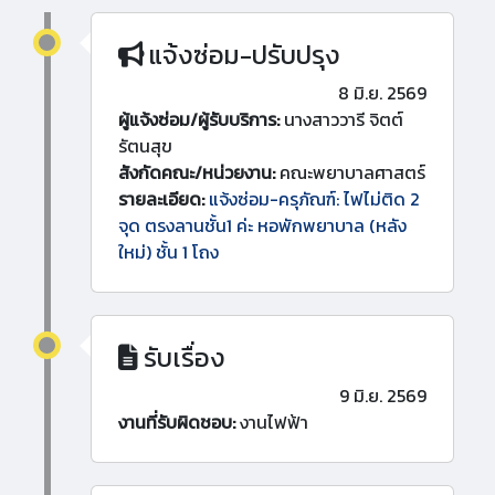
แจ้งซ่อม-ปรับปรุง
8 มิ.ย. 2569
ผู้แจ้งซ่อม/ผู้รับบริการ:
นางสาววารี จิตต์
รัตนสุข
สังกัดคณะ/หน่วยงาน:
คณะพยาบาลศาสตร์
รายละเอียด:
แจ้งซ่อม-ครุภัณฑ์: ไฟไม่ติด 2
จุด ตรงลานชั้น1 ค่ะ หอพักพยาบาล (หลัง
ใหม่) ชั้น 1 โถง
รับเรื่อง
9 มิ.ย. 2569
งานที่รับผิดชอบ:
งานไฟฟ้า