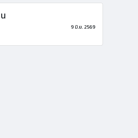
าน
9 มิ.ย. 2569