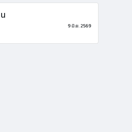
าน
9 มิ.ย. 2569