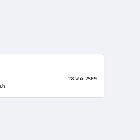
28 พ.ค. 2569
ปา