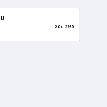
าน
2 มิ.ย. 2569