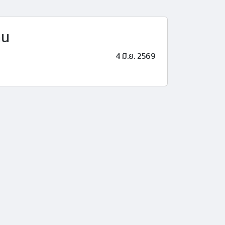
าน
4 มิ.ย. 2569