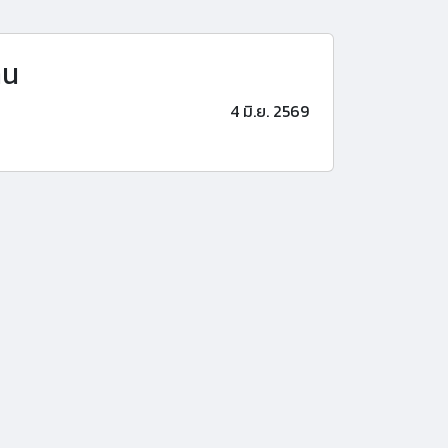
าน
4 มิ.ย. 2569