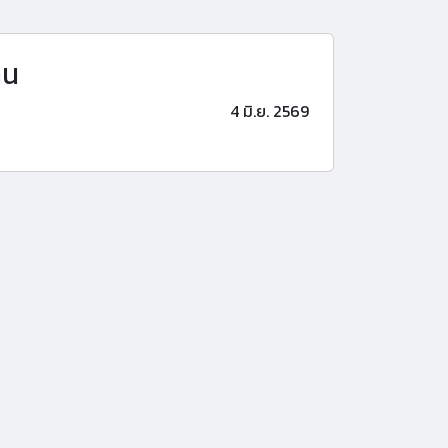
าน
4 มิ.ย. 2569