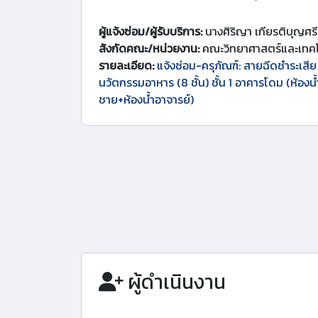
ผู้แจ้งซ่อม/ผู้รับบริการ:
นางศิริญา เกียรติบุญศรี
สังกัดคณะ/หน่วยงาน:
คณะวิทยาศาสตร์และเทคโ
รายละเอียด:
แจ้งซ่อม-ครุภัณฑ์: สายฉีดชำระเสีย
นวัตกรรมอาหาร (8 ชั้น) ชั้น 1 อาคารโดม (ห้องน
ชาย+ห้องน้ำอาจารย์)
ผู้ดำเนินงาน