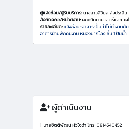
ผู้แจ้งซ่อม/ผู้รับบริการ:
นางสาวสิวิมล ส่งประสิน
สังกัดคณะ/หน่วยงาน:
คณะวิทยาศาสตร์และเทคโ
รายละเอียด:
แจ้งซ่อม-อาคาร: ปั้มนำ้ไม่ทำงานกั
อาคารบ้านพักคนงาน หนองปากโลง ชั้น 1 ปั้มน้ำ
ผู้ดำเนินงาน
1. นายจิตติพัฒน์ หัวใจฉ่ำ โทร. 0814540452