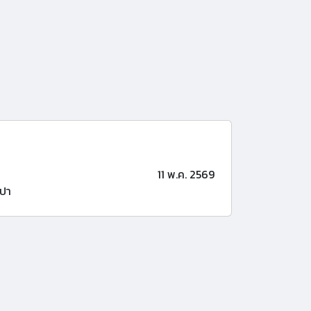
11 พ.ค. 2569
ปา