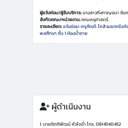
ผู้แจ้งซ่อม/ผู้รับบริการ:
นางสาวกิ่งกาญจนา จัน
สังกัดคณะ/หน่วยงาน:
คณะครุศาสตร์
รายละเอียด:
แจ้งซ่อม-ครุภัณฑ์: โถส้วมแตกในห้
พลศึกษา ชั้น 1 ห้องน้ำชาย
ผู้ดำเนินงาน
1. นายจิตติพัฒน์ หัวใจฉ่ำ โทร. 0814540452