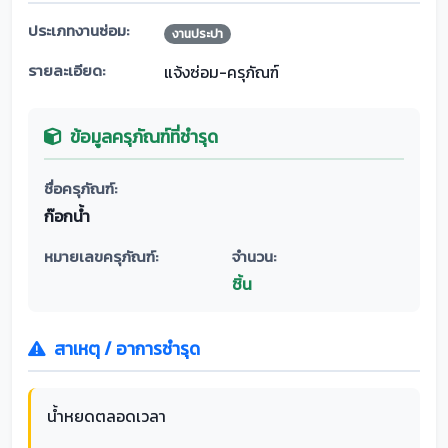
ประเภทงานซ่อม:
งานประปา
รายละเอียด:
แจ้งซ่อม-ครุภัณฑ์
ข้อมูลครุภัณฑ์ที่ชำรุด
ชื่อครุภัณฑ์:
ก๊อกน้ำ
หมายเลขครุภัณฑ์:
จำนวน:
ชิ้น
สาเหตุ / อาการชำรุด
น้ำหยดตลอดเวลา