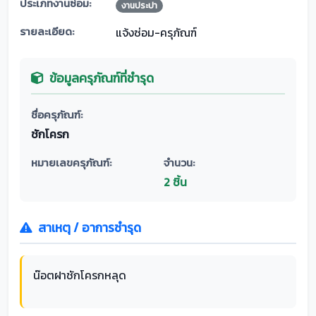
ประเภทงานซ่อม:
งานประปา
รายละเอียด:
แจ้งซ่อม-ครุภัณฑ์
ข้อมูลครุภัณฑ์ที่ชำรุด
ชื่อครุภัณฑ์:
ชักโครก
หมายเลขครุภัณฑ์:
จำนวน:
2 ชิ้น
สาเหตุ / อาการชำรุด
น๊อตฝาชักโครกหลุด