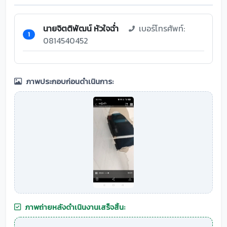
นายจิตติพัฒน์ หัวใจฉ่ำ
เบอร์โทรศัพท์:
1
0814540452
ภาพประกอบก่อนดำเนินการ:
ภาพถ่ายหลังดำเนินงานเสร็จสิ้น: