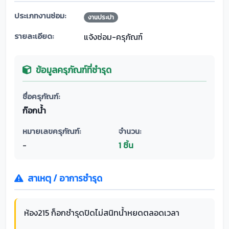
ประเภทงานซ่อม:
งานประปา
รายละเอียด:
แจ้งซ่อม-ครุภัณฑ์
ข้อมูลครุภัณฑ์ที่ชำรุด
ชื่อครุภัณฑ์:
ก๊อกน้ำ
หมายเลขครุภัณฑ์:
จำนวน:
-
1 ชิ้น
สาเหตุ / อาการชำรุด
ห้อง215 ก็อกชำรุดปิดไม่สนิทน้ำหยดตลอดเวลา