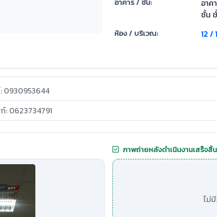
อาคาร / ชั้น:
อาคา
ชั้น ช
ห้อง / บริเวณ:
12 / 
ท์: 0930953644
พท์: 0623734791
ภาพถ่ายหลังดำเนินงานเสร็จสิ้น
ไม่