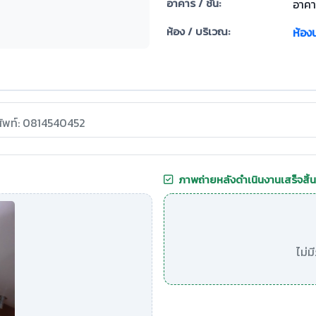
อาคาร / ชั้น:
อาคาร
ห้อง / บริเวณ:
ห้อง
ศัพท์: 0814540452
ภาพถ่ายหลังดำเนินงานเสร็จสิ้น
ไม่