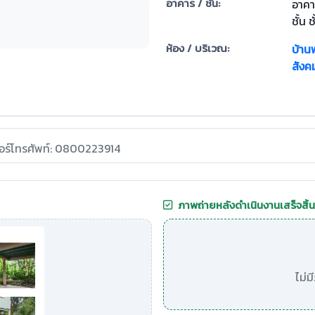
อาคาร / ชั้น:
อาคา
ชั้น ช
ห้อง / บริเวณ:
บ้าน
สังค
อร์โทรศัพท์: 0800223914
ภาพถ่ายหลังดำเนินงานเสร็จสิ้น
ไม่