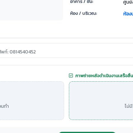
อาคาร / ชั้น:
ศูนย์
ห้อง / บริเวณ:
ห้องน
ศัพท์: 0814540452
ภาพถ่ายหลังดำเนินงานเสร็จสิ้น
อนทำ
ไม่